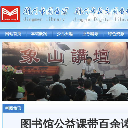
网站首页
本馆概况
少儿天地
业务辅导
特色资源
荆图简讯
图书馆公益课带百余