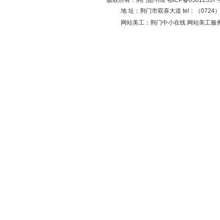
版权所有：荆门图书馆
鄂ICP备05012537
地 址：荆门市双喜大道 tel：（0724）23
网站美工：荆门中小在线 网站美工服务：0