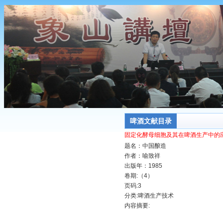
啤酒文献目录
固定化酵母细胞及其在啤酒生产中的
题名：中国酿造
作者：喻致祥
出版年：1985
卷期:（4）
页码:3
分类:啤酒生产技术
内容摘要: