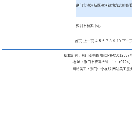
荆门市漳河新区漳河镇地方志编纂
深圳市档案中心
首页
上一页
4
5
6
7
8
9
10
下一
版权所有：荆门图书馆
鄂ICP备05012537
地 址：荆门市双喜大道 tel：（0724）23
网站美工：荆门中小在线 网站美工服务：0