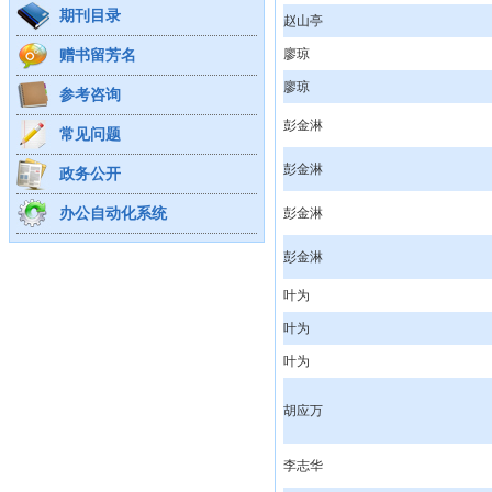
期刊目录
赵山亭
赠书留芳名
廖琼
廖琼
参考咨询
彭金淋
常见问题
彭金淋
政务公开
办公自动化系统
彭金淋
彭金淋
叶为
叶为
叶为
胡应万
李志华