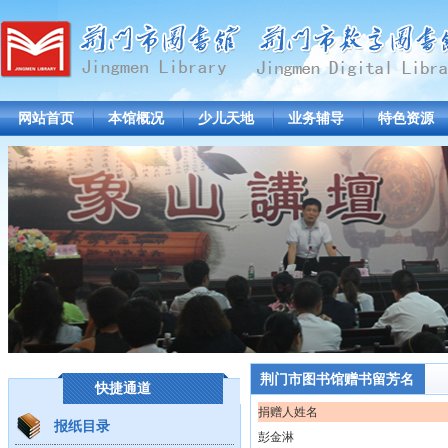
网站首页
本馆概况
少儿天地
业务辅导
特色资源
荆门市图书馆赠书留芳名
快捷通道
捐赠人姓名
报纸目录
彭金淋