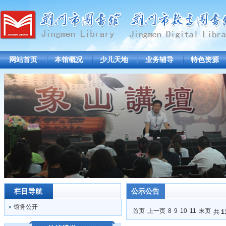
网站首页
本馆概况
少儿天地
业务辅导
特色资源
栏目导航
公示公告
馆务公开
首页
上一页
8
9
10
11
末页
共
1