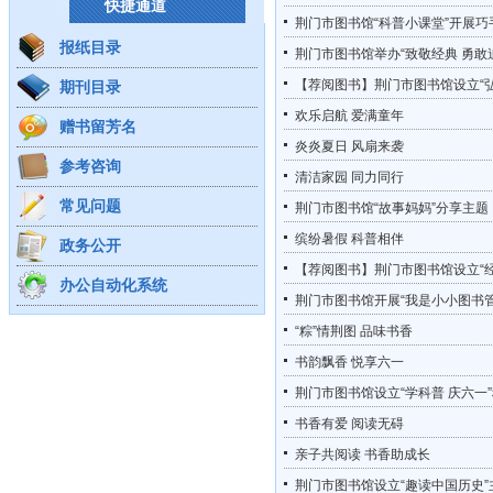
快捷通道
荆门市图书馆“科普小课堂”开展巧
报纸目录
荆门市图书馆举办“致敬经典 勇敢
【荐阅图书】荆门市图书馆设立“
期刊目录
欢乐启航 爱满童年
赠书留芳名
炎炎夏日 风扇来袭
参考咨询
清洁家园 同力同行
常见问题
荆门市图书馆“故事妈妈”分享主
缤纷暑假 科普相伴
政务公开
【荐阅图书】荆门市图书馆设立“
办公自动化系统
荆门市图书馆开展“我是小小图书
“粽”情荆图 品味书香
书韵飘香 悦享六一
荆门市图书馆设立“学科普 庆六一
书香有爱 阅读无碍
亲子共阅读 书香助成长
荆门市图书馆设立“趣读中国历史