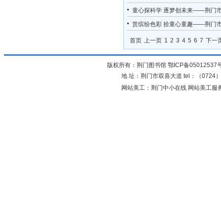
童心探科学 逐梦创未来——荆门市
赏缤纷色彩 拾童心童趣——荆门
首页
上一页
1
2
3
4
5
6
7
下一
版权所有：荆门图书馆
鄂ICP备05012537
地 址：荆门市双喜大道 tel：（0724）23
网站美工：荆门中小在线 网站美工服务：0