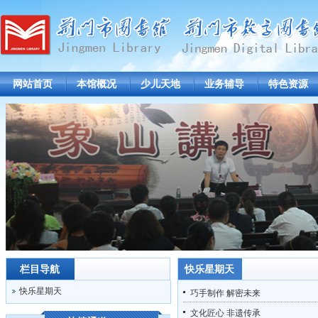
网站首页
本馆概况
少儿天地
业务辅导
特色资源
栏目导航
快乐星期天
快乐星期天
巧手制作 解密未来
文化匠心 非遗传承