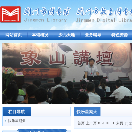
网站首页
本馆概况
少儿天地
业务辅导
特色资源
栏目导航
快乐星期天
快乐星期天
首页
上一页
8
9
10
11
末页
共
1