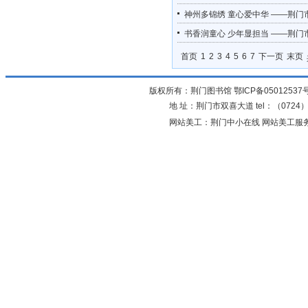
神州多锦绣 童心爱中华 ——荆门
书香润童心 少年显担当 ——荆门
首页
1
2
3
4
5
6
7
下一页
末页
版权所有：荆门图书馆
鄂ICP备05012537
地 址：荆门市双喜大道 tel：（0724）23
网站美工：荆门中小在线 网站美工服务：0