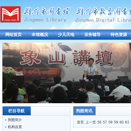
网站首页
本馆概况
少儿天地
业务辅导
特色资源
栏目导航
荆图简讯
荆图简介
首页
上一页
56
57
58
59
60
61
机构设置